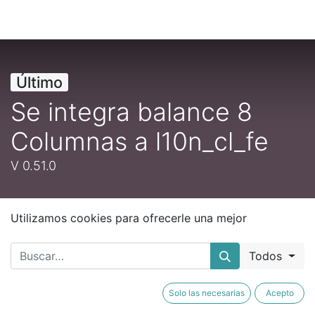
Último
Se integra balance 8
Columnas a l10n_cl_fe
V 0.51.0
Utilizamos cookies para ofrecerle una mejor
experiencia de usuario en este sitio web.
Política de cookies
Todos
Se integra balance 8 Columnas a
Solo las necesarias
Acepto