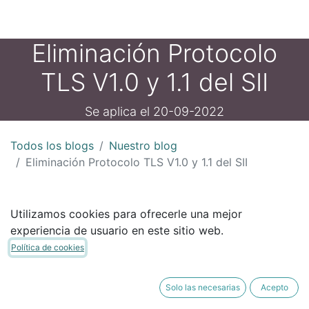
Eliminación Protocolo
TLS V1.0 y 1.1 del SII
Se aplica el 20-09-2022
Todos los blogs
Nuestro blog
Eliminación Protocolo TLS V1.0 y 1.1 del SII
Según los cambios técnicos del SII, el día 20-09-
Utilizamos cookies para ofrecerle una mejor
2022 dará de baja los protocols TLS V1.0 y 1.1,
experiencia de usuario en este sitio web.
rechazando el timbre y peticiones que se hagan
Política de cookies
con ese protocolo.
Solo las necesarias
Acepto
Esto signifca de que los certificados con fortaleza