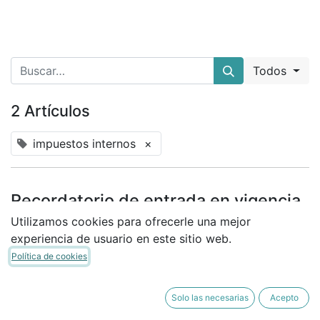
Todos
2 Artículos
impuestos internos
×
Recordatorio de entrada en vigencia
de la Resolución Exenta SII N° 53 de
Utilizamos cookies para ofrecerle una mejor
2025
experiencia de usuario en este sitio web.
Política de cookies
07-05-2025
Nuestro blog
Solo las necesarias
Acepto