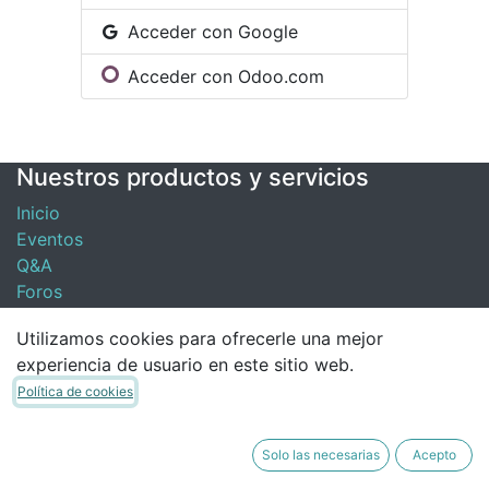
Acceder con Google
Acceder con Odoo.com
Nuestros productos y servicios
Inicio
Eventos
Q&A
Foros
Contacte con nosotros
Utilizamos cookies para ofrecerle una mejor
experiencia de usuario en este sitio web.
Contáctenos
Política de cookies
Noticias
Presentaciones
Solo las necesarias
Acepto
contacto@globalresponse.cl