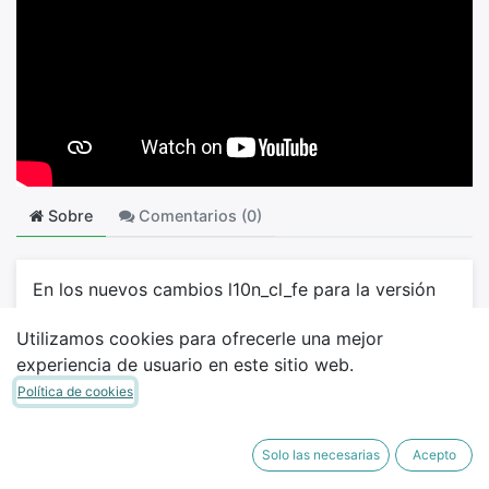
Sobre
Comentarios (
0
)
En los nuevos cambios l10n_cl_fe para la versión
16.0, Se permite crear Orden de compra y factura
Utilizamos cookies para ofrecerle una mejor
de forma automatizada o manual desde xml
experiencia de usuario en este sitio web.
proveedores #odoo #Chile
#facturaciónelectrónica
Política de cookies
Calificación
0
0
Solo las necesarias
Acepto