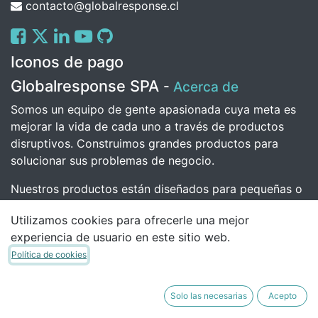
contacto@globalresponse.cl
Iconos de pago
Globalresponse SPA
-
Acerca de
Somos un equipo de gente apasionada cuya meta es
mejorar la vida de cada uno a través de productos
disruptivos. Construimos grandes productos para
solucionar sus problemas de negocio.
Nuestros productos están diseñados para pequeñas o
medianas empresas que quieran optimizar su
Utilizamos cookies para ofrecerle una mejor
rendimiento.
experiencia de usuario en este sitio web.
Política de cookies
Copyright © Daniel Alejandro Santibanez Polanco
Con tecnología de
- Una asombrosa
CRM Open
Solo las necesarias
Acepto
Source