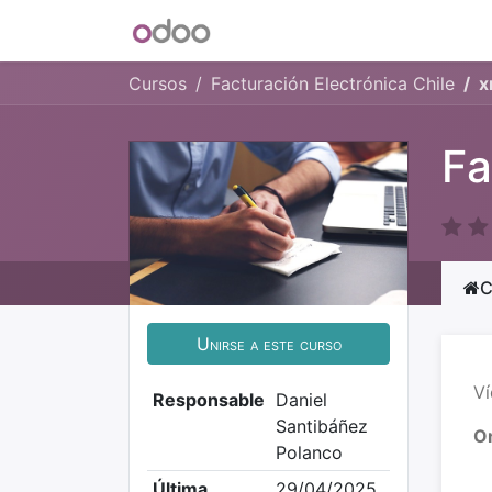
INICIO
Blog
Foro
Tienda
Cursos
Facturación Electrónica Chile
x
Fa
C
Unirse a este curso
V
Responsable
Daniel
Santibáñez
O
Polanco
Última
29/04/2025