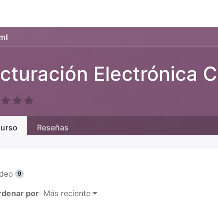
Eventos
Presentaciones
About us
Servicios
Feature
ml
cturación Electrónica C
urso
Reseñas
ídeo
9
rdenar por
: Más reciente