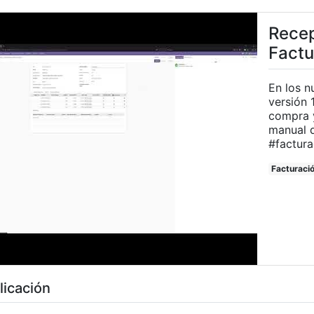
Recep
Factu
En los n
versión 
compra 
manual desd
#factura
Facturaci
licación