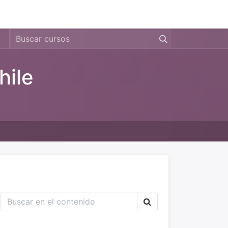
0
s
Precio
Compañía
hile