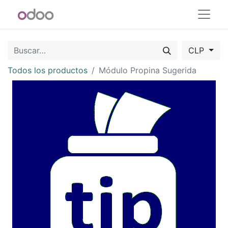
CLP
Todos los productos
Módulo Propina Sugerida