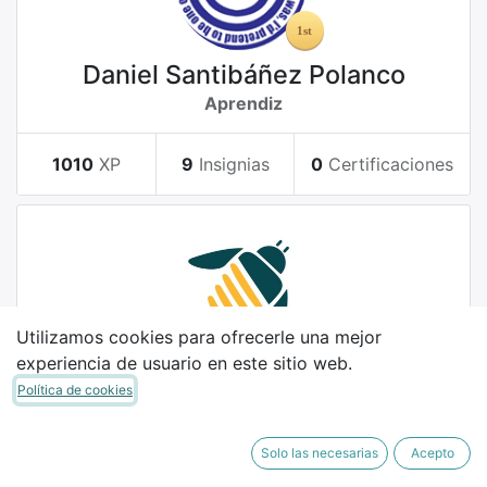
Daniel Santibáñez Polanco
Aprendiz
1010
XP
9
Insignias
0
Certificaciones
Utilizamos cookies para ofrecerle una mejor
experiencia de usuario en este sitio web.
german montferrer
Política de cookies
Novato
Solo las necesarias
Acepto
5
XP
3
Insignias
0
Certificaciones