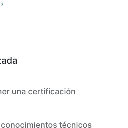
os
zada
ner una certificación
s conocimientos técnicos