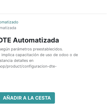
0
s
Precio
Compañía
omatizado
matizada
 DTE Automatizada
 según parámetros preestablecidos.
o implica capacitación de uso de odoo o de
stancia detalles en
shop/product/configuracion-dte-
AÑADIR A LA CESTA