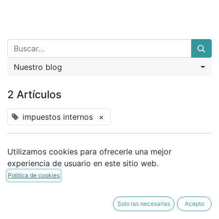
Nuestro blog
2 Artículos
impuestos internos
×
Utilizamos cookies para ofrecerle una mejor
Recordatorio de entrada en vigencia
experiencia de usuario en este sitio web.
de la Resolución Exenta SII N° 53 de
Política de cookies
2025
07-05-2025
Nuestro blog
Solo las necesarias
Acepto