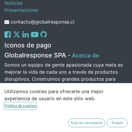
Noticias
Presentaciones
contacto@globalresponse.cl
Iconos de pago
Globalresponse SPA
-
Acerca de
Somos un equipo de gente apasionada cuya meta es
mejorar la vida de cada uno a través de productos
disruptivos. Construimos grandes productos para
solucionar sus problemas de negocio.
Utilizamos cookies para ofrecerle una mejor
Nuestros productos están diseñados para pequeñas o
experiencia de usuario en este sitio web.
medianas empresas que quieran optimizar su
Política de cookies
rendimiento.
Solo las necesarias
Acepto
Copyright © Daniel Alejandro Santibanez Polanco