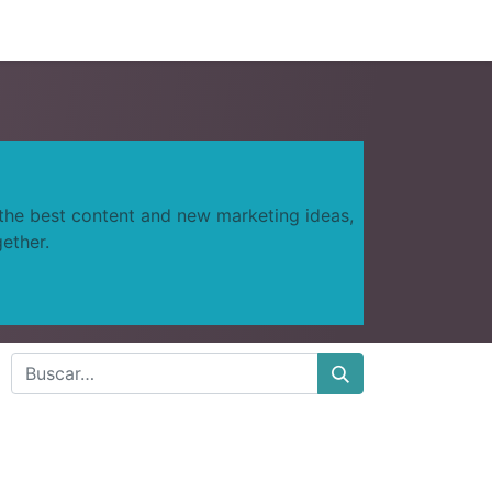
0
s
Precio
Compañía
 the best content and new marketing ideas,
ether.