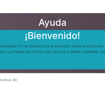
Eventos
Presentaciones
About us
Servicios
Feature
Ayuda
¡Bienvenido!
nthusiasts of our products and services. Share and discuss
 your professional profile and become a better marketer tog
Acerca de