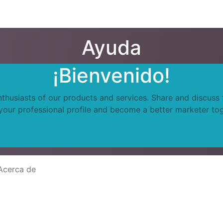
Eventos
Presentaciones
About us
Servicios
Feature
Ayuda
¡Bienvenido!
nthusiasts of our products and services. Share and discuss
 your professional profile and become a better marketer tog
Acerca de