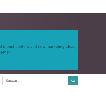
0
s
Precio
Compañía
 the best content and new marketing ideas,
ether.