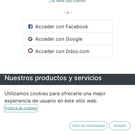
¿Ya tiene una cuenta?
- o -
Acceder con Facebook
Acceder con Google
Acceder con Odoo.com
Nuestros productos y servicios
Inicio
Utilizamos cookies para ofrecerle una mejor
Eventos
experiencia de usuario en este sitio web.
Q&A
Política de cookies
Foros
Contacte con nosotros
Solo las necesarias
Acepto
Contáctenos