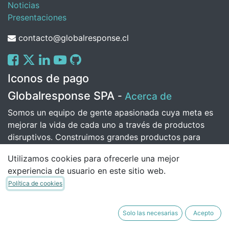
Noticias
Presentaciones
contacto@globalresponse.cl
Iconos de pago
Globalresponse SPA
-
Acerca de
Somos un equipo de gente apasionada cuya meta es
mejorar la vida de cada uno a través de productos
disruptivos. Construimos grandes productos para
solucionar sus problemas de negocio.
Utilizamos cookies para ofrecerle una mejor
Nuestros productos están diseñados para pequeñas o
experiencia de usuario en este sitio web.
medianas empresas que quieran optimizar su
Política de cookies
rendimiento.
Solo las necesarias
Acepto
Copyright © Daniel Alejandro Santibanez Polanco