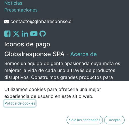
Noticias
Presentaciones
contacto@globalresponse.cl
Iconos de pago
Globalresponse SPA
-
Acerca de
Somos un equipo de gente apasionada cuya meta es
mejorar la vida de cada uno a través de productos
disruptivos. Construimos grandes productos para
solucionar sus problemas de negocio.
Utilizamos cookies para ofrecerle una mejor
Nuestros productos están diseñados para pequeñas o
experiencia de usuario en este sitio web.
medianas empresas que quieran optimizar su
Política de cookies
rendimiento.
Solo las necesarias
Acepto
Copyright © Daniel Alejandro Santibanez Polanco