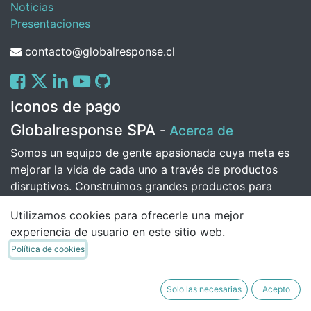
Noticias
Presentaciones
contacto@globalresponse.cl
Iconos de pago
Globalresponse SPA
-
Acerca de
Somos un equipo de gente apasionada cuya meta es
mejorar la vida de cada uno a través de productos
disruptivos. Construimos grandes productos para
solucionar sus problemas de negocio.
Utilizamos cookies para ofrecerle una mejor
Nuestros productos están diseñados para pequeñas o
experiencia de usuario en este sitio web.
medianas empresas que quieran optimizar su
Política de cookies
rendimiento.
Solo las necesarias
Acepto
Copyright © Daniel Alejandro Santibanez Polanco