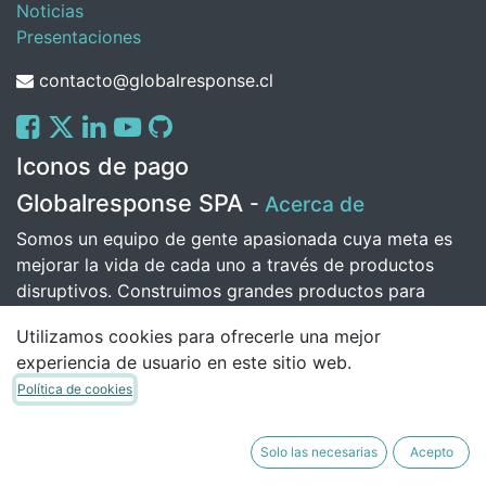
Noticias
Presentaciones
contacto@globalresponse.cl
Iconos de pago
Globalresponse SPA
-
Acerca de
Somos un equipo de gente apasionada cuya meta es
mejorar la vida de cada uno a través de productos
disruptivos. Construimos grandes productos para
solucionar sus problemas de negocio.
Utilizamos cookies para ofrecerle una mejor
Nuestros productos están diseñados para pequeñas o
experiencia de usuario en este sitio web.
medianas empresas que quieran optimizar su
Política de cookies
rendimiento.
Solo las necesarias
Acepto
Copyright © Daniel Alejandro Santibanez Polanco